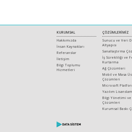
KURUMSAL
ÇÖZÜMLERİMİZ
Hakkımızda
Sunucu ve Veri 
Altyapısı
İnsan Kaynakları
Sanallaştırma Çö
Referanslar
İş Sürekliliği ve 
İletişim
Kurtarma
Bilgi Toplumu
Ağ Çözümleri
Hizmetleri
Mobil ve Masa Üst
Çözümleri
Microsoft Platfo
Yazılım Lisansla
Bilgi Yönetimi ve
Çözümleri
Kurumsal Baskı 