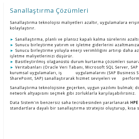
Sanallaştırma Çözümleri
Sanallaştırma teknolojisi maliyetleri azaltır, uygulamalara erişi
kolaylaştırır.
►
Sanallaştırma, planlı ve plansız kapalı kalma sürelerini azaltıp
►
Sunucu birleştirme yatırım ve işletme giderlerini azaltmanıza
►
Sunucu birleştirme yoluyla enerji verimliliğini artırıp daha 
işletme maliyetlerinizi düşürür.
►
Basitleştirilmiş olağanüstü durum kurtarma çözümleri sunarak, 
►
Veritabanları (Oracle Veri Tabanı, Microsoft SQL Server, SAP
kurumsal uygulamaları, iş uygulamalarını (SAP Business Sui
SharePoint, SAP) sanallaştırarak hizmet seviyeleri ve performa
Sanallaştırma teknolojisine geçerken, uygun yazılımı bulmak; 
network altyapısını seçmek gibi zorluklarla karşılaşabilirsiniz.
Data Sistem'in benzersiz saha tecrübesinden yararlanarak
HPE 
standartlara dayalı bir sanallaştırma stratejisi oluşturup, kısa 