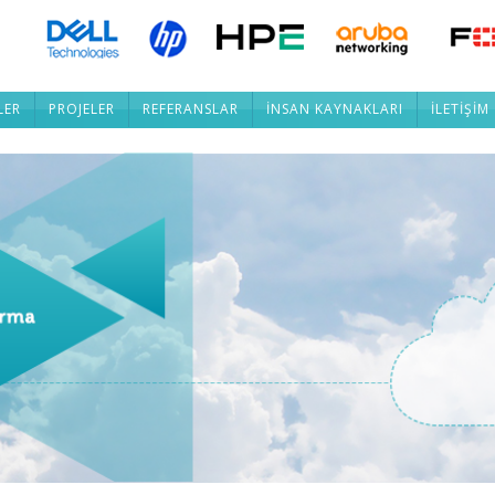
LER
PROJELER
REFERANSLAR
İNSAN KAYNAKLARI
İLETİŞİM