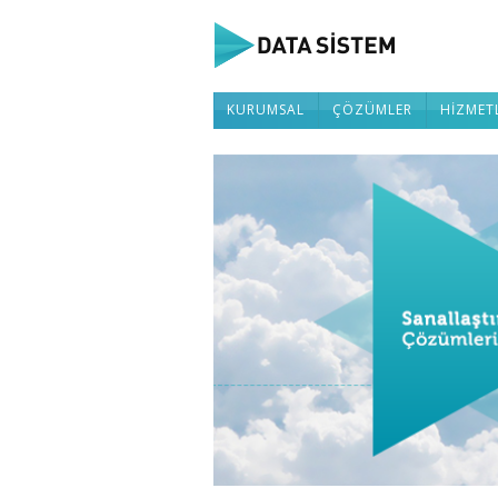
KURUMSAL
ÇÖZÜMLER
HİZMET