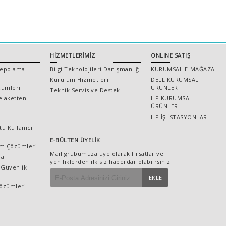
HİZMETLERİMİZ
ONLINE SATIŞ
Depolama
Bilgi Teknolojileri Danışmanlığı
KURUMSAL E-MAĞAZA
Kurulum Hizmetleri
DELL KURUMSAL
zümleri
ÜRÜNLER
Teknik Servis ve Destek
Felaketten
HP KURUMSAL
ÜRÜNLER
HP İŞ İSTASYONLARI
ü Kullanıcı
E-BÜLTEN ÜYELİK
rm Çözümleri
Mail grubumuza üye olarak fırsatlar ve
ma
yeniliklerden ilk siz haberdar olabilrsiniz
 Güvenlik
EKLE
Çözümleri