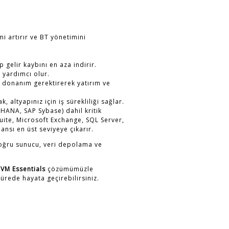
mi artırır ve BT yönetimini
 gelir kaybını en aza indirir.
 yardımcı olur.
az donanım gerektirerek yatırım ve
altyapınız için iş sürekliliği sağlar.
 HANA, SAP Sybase) dahil kritik
te, Microsoft Exchange, SQL Server,
nsı en üst seviyeye çıkarır.
doğru sunucu, veri depolama ve
VM Essentials
çözümümüzle
sürede hayata geçirebilirsiniz.