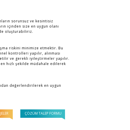
mların sorunsuz ve kesintisiz
arın içinden size en uygun olanı
 de oluşturabiliriz.
şma riskini minimize etmektir. Bu
el kontrolleri yapılır, alınması
lir ve gerekli iyileştirmeler yapılır.
en hızlı şekilde müdahale edilerek
ından değerlendirilerek en uygun
JELER
ÇÖZÜM TALEP FORMU