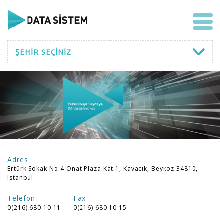
ŞEHİR SEÇİNİZ
Adres
Ertürk Sokak No:4 Onat Plaza Kat:1, Kavacık, Beykoz 34810,
Istanbul
Telefon
Fax
0(216) 680 10 11
0(216) 680 10 15