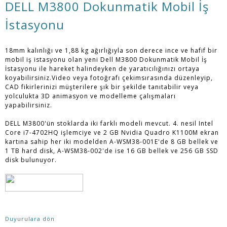
DELL M3800 Dokunmatik Mobil İş
İstasyonu
18mm kalınlığı ve 1,88 kg ağırlığıyla son derece ince ve hafif bir
mobil iş istasyonu olan yeni Dell M3800 Dokunmatik Mobil İş
İstasyonu ile hareket halindeyken de yaratıcılığınızı ortaya
koyabilirsiniz.Video veya fotoğrafı çekimsırasında düzenleyip,
CAD fikirlerinizi müşterilere şık bir şekilde tanıtabilir veya
yolculukta 3D animasyon ve modelleme çalışmaları
yapabilirsiniz.
DELL M3800'ün stoklarda iki farklı modeli mevcut. 4. nesil Intel
Core i7-4702HQ işlemciye ve 2 GB Nvidia Quadro K1100M ekran
kartına sahip her iki modelden A-WSM38-001E'de 8 GB bellek ve
1 TB hard disk, A-WSM38-002'de ise 16 GB bellek ve 256 GB SSD
disk bulunuyor.
Duyurulara dön