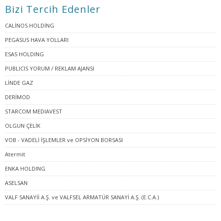
Bizi Tercih Edenler
CALİNOS HOLDİNG
PEGASUS HAVA YOLLARI
ESAS HOLDING
PUBLICIS YORUM / REKLAM AJANSI
LİNDE GAZ
DERİMOD
STARCOM MEDIAVEST
OLGUN ÇELİK
VOB - VADELİ İŞLEMLER ve OPSİYON BORSASI
Atermit
ENKA HOLDING
ASELSAN
VALF SANAYİİ A.Ş. ve VALFSEL ARMATÜR SANAYİ A.Ş. (E.C.A.)