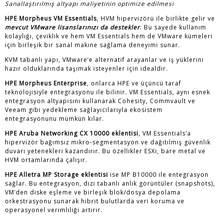
Sanallaştırılmış altyapı maliyetinin optimize edilmesi
HPE Morpheus VM Essentials
, HVM hipervizörü ile birlikte gelir ve
mevcut VMware lisanslarınızı da destekler
. Bu sayede kullanım
kolaylığı, çeviklik ve hem VM Essentials hem de VMware kümeleri
için birleşik bir sanal makine sağlama deneyimi sunar.
KVM tabanlı yapı, VMware’e alternatif arayanlar ve iş yüklerini
hazır olduklarında taşımak isteyenler için idealdir.
HPE Morpheus Enterprise
, onlarca HPE ve üçüncü taraf
teknolojisiyle entegrasyonu ile bilinir. VM Essentials, aynı esnek
entegrasyon altyapısını kullanarak Cohesity, Commvault ve
Veeam gibi yedekleme sağlayıcılarıyla ekosistem
entegrasyonunu mümkün kılar.
HPE Aruba Networking CX 10000 eklentisi
, VM Essentials’a
hipervizör bağımsız mikro-segmentasyon ve dağıtılmış güvenlik
duvarı yetenekleri kazandırır. Bu özellikler ESXi, bare metal ve
HVM ortamlarında çalışır.
HPE Alletra MP Storage eklentisi
ise MP B10000 ile entegrasyon
sağlar. Bu entegrasyon, dizi tabanlı anlık görüntüler (snapshots),
VM’den diske eşleme ve birleşik blok/dosya depolama
orkestrasyonu sunarak hibrit bulutlarda veri koruma ve
operasyonel verimliliği artırır.