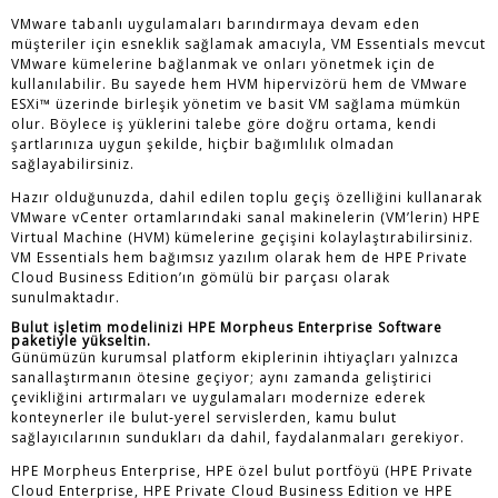
VMware tabanlı uygulamaları barındırmaya devam eden
müşteriler için esneklik sağlamak amacıyla, VM Essentials mevcut
VMware kümelerine bağlanmak ve onları yönetmek için de
kullanılabilir. Bu sayede hem HVM hipervizörü hem de VMware
ESXi™ üzerinde birleşik yönetim ve basit VM sağlama mümkün
olur. Böylece iş yüklerini talebe göre doğru ortama, kendi
şartlarınıza uygun şekilde, hiçbir bağımlılık olmadan
sağlayabilirsiniz.
Hazır olduğunuzda, dahil edilen toplu geçiş özelliğini kullanarak
VMware vCenter ortamlarındaki sanal makinelerin (VM’lerin) HPE
Virtual Machine (HVM) kümelerine geçişini kolaylaştırabilirsiniz.
VM Essentials hem bağımsız yazılım olarak hem de HPE Private
Cloud Business Edition’ın gömülü bir parçası olarak
sunulmaktadır.
Bulut işletim modelinizi HPE Morpheus Enterprise Software
paketiyle yükseltin.
Günümüzün kurumsal platform ekiplerinin ihtiyaçları yalnızca
sanallaştırmanın ötesine geçiyor; aynı zamanda geliştirici
çevikliğini artırmaları ve uygulamaları modernize ederek
konteynerler ile bulut‑yerel servislerden, kamu bulut
sağlayıcılarının sundukları da dahil, faydalanmaları gerekiyor.
HPE Morpheus Enterprise, HPE özel bulut portföyü (HPE Private
Cloud Enterprise, HPE Private Cloud Business Edition ve HPE