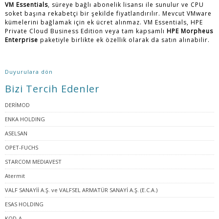
VM Essentials
, süreye bağlı abonelik lisansı ile sunulur ve CPU
soket başına rekabetçi bir şekilde fiyatlandırılır. Mevcut VMware
kümelerini bağlamak için ek ücret alınmaz. VM Essentials, HPE
Private Cloud Business Edition veya tam kapsamlı
HPE Morpheus
Enterprise
paketiyle birlikte ek özellik olarak da satın alınabilir.
Duyurulara dön
Bizi Tercih Edenler
DERİMOD
ENKA HOLDING
ASELSAN
OPET-FUCHS
STARCOM MEDIAVEST
Atermit
VALF SANAYİİ A.Ş. ve VALFSEL ARMATÜR SANAYİ A.Ş. (E.C.A.)
ESAS HOLDING
KOD-A