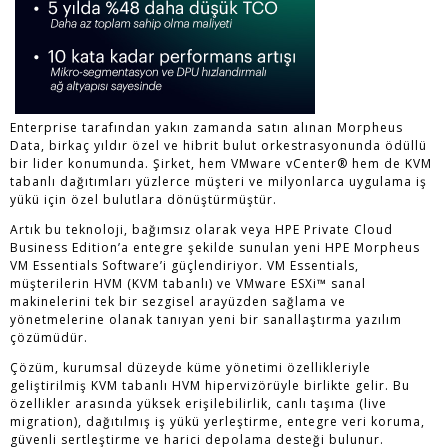
Enterprise tarafından yakın zamanda satın alınan Morpheus
Data, birkaç yıldır özel ve hibrit bulut orkestrasyonunda ödüllü
bir lider konumunda. Şirket, hem VMware vCenter® hem de KVM
tabanlı dağıtımları yüzlerce müşteri ve milyonlarca uygulama iş
yükü için özel bulutlara dönüştürmüştür.
Artık bu teknoloji, bağımsız olarak veya HPE Private Cloud
Business Edition’a entegre şekilde sunulan yeni HPE Morpheus
VM Essentials Software’i güçlendiriyor. VM Essentials,
müşterilerin HVM (KVM tabanlı) ve VMware ESXi™ sanal
makinelerini tek bir sezgisel arayüzden sağlama ve
yönetmelerine olanak tanıyan yeni bir sanallaştırma yazılım
çözümüdür.
Çözüm, kurumsal düzeyde küme yönetimi özellikleriyle
geliştirilmiş KVM tabanlı HVM hipervizörüyle birlikte gelir. Bu
özellikler arasında yüksek erişilebilirlik, canlı taşıma (live
migration), dağıtılmış iş yükü yerleştirme, entegre veri koruma,
güvenli sertleştirme ve harici depolama desteği bulunur.