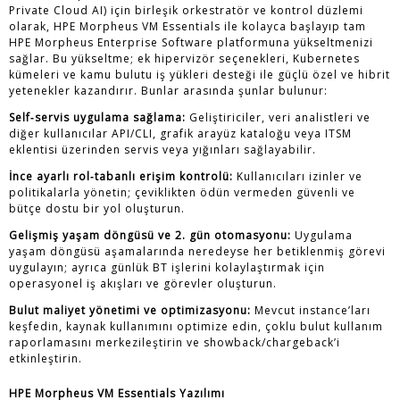
Private Cloud AI) için birleşik orkestratör ve kontrol düzlemi
olarak, HPE Morpheus VM Essentials ile kolayca başlayıp tam
HPE Morpheus Enterprise Software platformuna yükseltmenizi
sağlar. Bu yükseltme; ek hipervizör seçenekleri, Kubernetes
kümeleri ve kamu bulutu iş yükleri desteği ile güçlü özel ve hibrit
yetenekler kazandırır. Bunlar arasında şunlar bulunur:
Self‑servis uygulama sağlama:
Geliştiriciler, veri analistleri ve
diğer kullanıcılar API/CLI, grafik arayüz kataloğu veya ITSM
eklentisi üzerinden servis veya yığınları sağlayabilir.
İnce ayarlı rol‑tabanlı erişim kontrolü:
Kullanıcıları izinler ve
politikalarla yönetin; çeviklikten ödün vermeden güvenli ve
bütçe dostu bir yol oluşturun.
Gelişmiş yaşam döngüsü ve 2. gün otomasyonu:
Uygulama
yaşam döngüsü aşamalarında neredeyse her betiklenmiş görevi
uygulayın; ayrıca günlük BT işlerini kolaylaştırmak için
operasyonel iş akışları ve görevler oluşturun.
Bulut maliyet yönetimi ve optimizasyonu:
Mevcut instance’ları
keşfedin, kaynak kullanımını optimize edin, çoklu bulut kullanım
raporlamasını merkezileştirin ve showback/chargeback’i
etkinleştirin.
HPE Morpheus VM Essentials Yazılımı