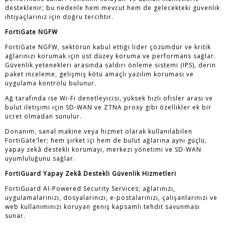
desteklenir; bu nedenle hem mevcut hem de gelecekteki güvenlik
ihtiyaçlarınız için doğru tercihtir.
FortiGate NGFW
FortiGate NGFW, sektörün kabul ettiği lider çözümdür ve kritik
ağlarınızı korumak için üst düzey koruma ve performans sağlar.
Güvenlik yetenekleri arasında saldırı önleme sistemi (IPS), derin
paket inceleme, gelişmiş kötü amaçlı yazılım koruması ve
uygulama kontrolü bulunur.
Ağ tarafında ise Wi-Fi denetleyicisi, yüksek hızlı ofisler arası ve
bulut iletişimi için SD-WAN ve ZTNA proxy gibi özellikler ek bir
ücret olmadan sunulur.
Donanım, sanal makine veya hizmet olarak kullanılabilen
FortiGate’ler; hem şirket içi hem de bulut ağlarına aynı güçlü,
yapay zekâ destekli korumayı, merkezi yönetimi ve SD-WAN
uyumluluğunu sağlar.
FortiGuard Yapay Zekâ Destekli Güvenlik Hizmetleri
FortiGuard AI-Powered Security Services; ağlarınızı,
uygulamalarınızı, dosyalarınızı, e-postalarınızı, çalışanlarınızı ve
web kullanımınızı koruyan geniş kapsamlı tehdit savunması
sunar.