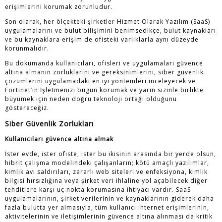
erişimlerini korumak zorunludur.
Son olarak, her ölçekteki şirketler Hizmet Olarak Yazılım (SaaS)
uygulamalarını ve bulut bilişimini benimsedikçe, bulut kaynakları
ve bu kaynaklara erişim de ofisteki varlıklarla aynı düzeyde
korunmalıdır.
Bu dokümanda kullanıcıları, ofisleri ve uygulamaları güvence
altına almanın zorluklarını ve gereksinimlerini, siber güvenlik
çözümlerini uygulamadaki en iyi yöntemleri inceleyecek ve
Fortinet’in İşletmenizi bugün korumak ve yarın sizinle birlikte
büyümek için neden doğru teknoloji ortağı olduğunu
göstereceğiz.
Siber Güvenlik Zorlukları
Kullanıcıları güvence altına almak
İster evde, ister ofiste, ister bu ikisinin arasında bir yerde olsun,
hibrit çalışma modelindeki çalışanların; kötü amaçlı yazılımlar,
kimlik avı saldırıları, zararlı web siteleri ve enfeksiyona, kimlik
bilgisi hırsızlığına veya şirket veri ihlaline yol açabilecek diğer
tehditlere karşı uç nokta korumasına ihtiyacı vardır. SaaS
uygulamalarının, şirket verilerinin ve kaynaklarının giderek daha
fazla bulutta yer almasıyla, tüm kullanıcı internet erişimlerinin,
aktivitelerinin ve iletişimlerinin güvence altına alınması da kritik