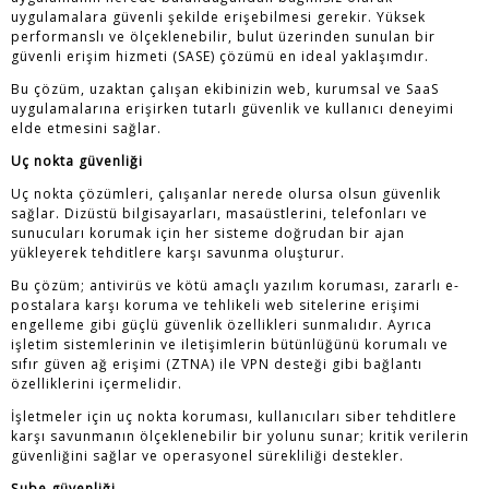
uygulamalara güvenli şekilde erişebilmesi gerekir. Yüksek
performanslı ve ölçeklenebilir, bulut üzerinden sunulan bir
güvenli erişim hizmeti (SASE) çözümü en ideal yaklaşımdır.
Bu çözüm, uzaktan çalışan ekibinizin web, kurumsal ve SaaS
uygulamalarına erişirken tutarlı güvenlik ve kullanıcı deneyimi
elde etmesini sağlar.
Uç nokta güvenliği
Uç nokta çözümleri, çalışanlar nerede olursa olsun güvenlik
sağlar. Dizüstü bilgisayarları, masaüstlerini, telefonları ve
sunucuları korumak için her sisteme doğrudan bir ajan
yükleyerek tehditlere karşı savunma oluşturur.
Bu çözüm; antivirüs ve kötü amaçlı yazılım koruması, zararlı e-
postalara karşı koruma ve tehlikeli web sitelerine erişimi
engelleme gibi güçlü güvenlik özellikleri sunmalıdır. Ayrıca
işletim sistemlerinin ve iletişimlerin bütünlüğünü korumalı ve
sıfır güven ağ erişimi (ZTNA) ile VPN desteği gibi bağlantı
özelliklerini içermelidir.
İşletmeler için uç nokta koruması, kullanıcıları siber tehditlere
karşı savunmanın ölçeklenebilir bir yolunu sunar; kritik verilerin
güvenliğini sağlar ve operasyonel sürekliliği destekler.
Şube güvenliği