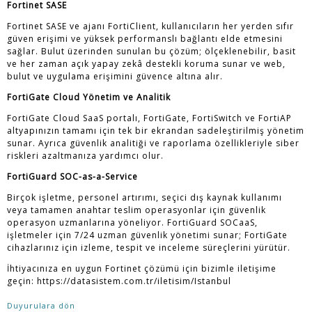
Fortinet SASE
Fortinet SASE ve ajanı FortiClient, kullanıcıların her yerden sıfır
güven erişimi ve yüksek performanslı bağlantı elde etmesini
sağlar. Bulut üzerinden sunulan bu çözüm; ölçeklenebilir, basit
ve her zaman açık yapay zekâ destekli koruma sunar ve web,
bulut ve uygulama erişimini güvence altına alır.
FortiGate Cloud Yönetim ve Analitik
FortiGate Cloud SaaS portalı, FortiGate, FortiSwitch ve FortiAP
altyapınızın tamamı için tek bir ekrandan sadeleştirilmiş yönetim
sunar. Ayrıca güvenlik analitiği ve raporlama özellikleriyle siber
riskleri azaltmanıza yardımcı olur.
FortiGuard SOC-as-a-Service
Birçok işletme, personel artırımı, seçici dış kaynak kullanımı
veya tamamen anahtar teslim operasyonlar için güvenlik
operasyon uzmanlarına yöneliyor. FortiGuard SOCaaS,
işletmeler için 7/24 uzman güvenlik yönetimi sunar; FortiGate
cihazlarınız için izleme, tespit ve inceleme süreçlerini yürütür.
İhtiyacınıza en uygun Fortinet çözümü için bizimle iletişime
geçin:
https://datasistem.com.tr/iletisim/Istanbul
Duyurulara dön