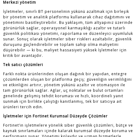
Merkezi yönetim
İşletmeler, sınırlı BT personelinin yükünü azaltmak için birleşik
bir yönetim ve analitik platformu kullanarak cihaz dağıtımını ve
yönetimini basitleştirebilir. Bu yaklaşım, tüm altyapınız üzerinde
görünürlük sağlar, operasyonel karmaşıklığı azaltır ve tutarlı
güvenlik politikası yönetimi, raporlama ve düzenleyici uyumluluk
sunar. Sonuç olarak işletmeler siber riskleri azaltabilir, güvenlik
duruşunu güçlendirebilir ve toplam sahip olma maliyetini
düşürebilir — ki bu, maliyet hassasiyeti yüksek İşletmeler için
kritik bir avantajdır.
Tek satıcı çözümleri
Farklı nokta ürünlerinden oluşan dağınık bir yapıdan, entegre
çözümlerden oluşan bir platforma geçiş; güvenliğin verimliliğini
ve etkinliğini artırır, yönetim yükünü azaltır ve otomasyon ile
tam görünürlük sağlar. Ağlar, uç noktalar ve bulut ortamları
genelinde gelişmiş tehdit koruması ve hızlı, koordineli yanıt
sunmak için birlikte çalıştığı kanıtlanmış, tek bir satıcıya ait
ürünleri tercih edin.
İşletmeler için Fortinet
Kurumsal
Düzeyde Çözümler
Fortinet’in işletmelere yönelik siber güvenlik çözümleri, bütçe ve
kaynak sınırlamaları içinde kalarak kurumsal düzeyde koruma ve
performans sunar. Yönetimi kolaydır ve uzman hizmetlerle