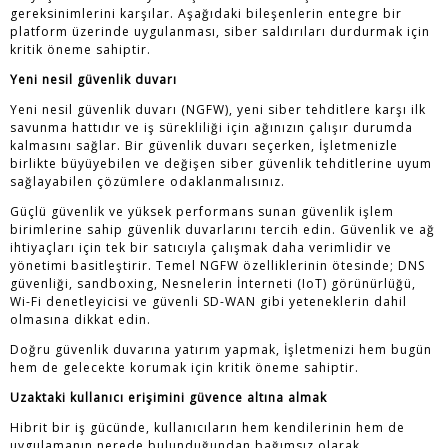
gereksinimlerini karşılar. Aşağıdaki bileşenlerin entegre bir
platform üzerinde uygulanması, siber saldırıları durdurmak için
kritik öneme sahiptir.
Yeni nesil güvenlik duvarı
Yeni nesil güvenlik duvarı (NGFW), yeni siber tehditlere karşı ilk
savunma hattıdır ve iş sürekliliği için ağınızın çalışır durumda
kalmasını sağlar. Bir güvenlik duvarı seçerken, İşletmenizle
birlikte büyüyebilen ve değişen siber güvenlik tehditlerine uyum
sağlayabilen çözümlere odaklanmalısınız.
Güçlü güvenlik ve yüksek performans sunan güvenlik işlem
birimlerine sahip güvenlik duvarlarını tercih edin. Güvenlik ve ağ
ihtiyaçları için tek bir satıcıyla çalışmak daha verimlidir ve
yönetimi basitleştirir. Temel NGFW özelliklerinin ötesinde; DNS
güvenliği, sandboxing, Nesnelerin İnterneti (IoT) görünürlüğü,
Wi-Fi denetleyicisi ve güvenli SD-WAN gibi yeteneklerin dahil
olmasına dikkat edin.
Doğru güvenlik duvarına yatırım yapmak, İşletmenizi hem bugün
hem de gelecekte korumak için kritik öneme sahiptir.
Uzaktaki kullanıcı erişimini güvence altına almak
Hibrit bir iş gücünde, kullanıcıların hem kendilerinin hem de
uygulamanın nerede bulunduğundan bağımsız olarak