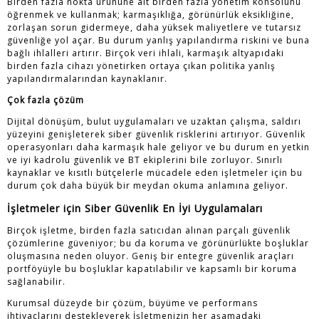
Birden fazla nokta ürününe ait birden fazla yönetim konsolunu
öğrenmek ve kullanmak; karmaşıklığa, görünürlük eksikliğine,
zorlaşan sorun gidermeye, daha yüksek maliyetlere ve tutarsız
güvenliğe yol açar. Bu durum yanlış yapılandırma riskini ve buna
bağlı ihlalleri artırır. Birçok veri ihlali, karmaşık altyapıdaki
birden fazla cihazı yönetirken ortaya çıkan politika yanlış
yapılandırmalarından kaynaklanır.
Çok fazla çözüm
Dijital dönüşüm, bulut uygulamaları ve uzaktan çalışma, saldırı
yüzeyini genişleterek siber güvenlik risklerini artırıyor. Güvenlik
operasyonları daha karmaşık hale geliyor ve bu durum en yetkin
ve iyi kadrolu güvenlik ve BT ekiplerini bile zorluyor. Sınırlı
kaynaklar ve kısıtlı bütçelerle mücadele eden işletmeler için bu
durum çok daha büyük bir meydan okuma anlamına geliyor.
İşletmeler için Siber Güvenlik En İyi Uygulamaları
Birçok işletme, birden fazla satıcıdan alınan parçalı güvenlik
çözümlerine güveniyor; bu da koruma ve görünürlükte boşluklar
oluşmasına neden oluyor. Geniş bir entegre güvenlik araçları
portföyüyle bu boşluklar kapatılabilir ve kapsamlı bir koruma
sağlanabilir.
Kurumsal düzeyde bir çözüm, büyüme ve performans
ihtiyaçlarını destekleyerek İşletmenizin her aşamadaki