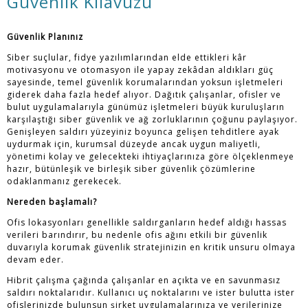
Güvenlik Kılavuzu
Güvenlik Planınız
Siber suçlular, fidye yazılımlarından elde ettikleri kâr
motivasyonu ve otomasyon ile yapay zekâdan aldıkları güç
sayesinde, temel güvenlik korumalarından yoksun işletmeleri
giderek daha fazla hedef alıyor. Dağıtık çalışanlar, ofisler ve
bulut uygulamalarıyla günümüz işletmeleri büyük kuruluşların
karşılaştığı siber güvenlik ve ağ zorluklarının çoğunu paylaşıyor.
Genişleyen saldırı yüzeyiniz boyunca gelişen tehditlere ayak
uydurmak için, kurumsal düzeyde ancak uygun maliyetli,
yönetimi kolay ve gelecekteki ihtiyaçlarınıza göre ölçeklenmeye
hazır, bütünleşik ve birleşik siber güvenlik çözümlerine
odaklanmanız gerekecek.
Nereden başlamalı?
Ofis lokasyonları genellikle saldırganların hedef aldığı hassas
verileri barındırır, bu nedenle ofis ağını etkili bir güvenlik
duvarıyla korumak güvenlik stratejinizin en kritik unsuru olmaya
devam eder.
Hibrit çalışma çağında çalışanlar en açıkta ve en savunmasız
saldırı noktalarıdır. Kullanıcı uç noktalarını ve ister bulutta ister
ofislerinizde bulunsun şirket uygulamalarınıza ve verilerinize