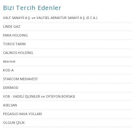
Bizi Tercih Edenler
VALF SANAYİİ A.Ş. ve VALFSEL ARMATÜR SANAYİ A.Ş. (E.C.A.)
LİNDE GAZ
ENKA HOLDING
TOROS TARIM
CALİNOS HOLDİNG
Atermit
KOD-A
STARCOM MEDIAVEST
DERİMOD
VOB - VADELİ İŞLEMLER ve OPSİYON BORSASI
ASELSAN
PEGASUS HAVA YOLLARI
OLGUN ÇELİK