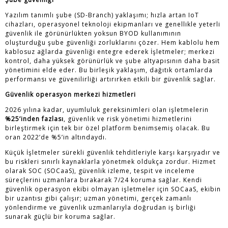
Yazılım tanımlı şube (SD-Branch) yaklaşımı; hızla artan IoT
cihazları, operasyonel teknoloji ekipmanları ve genellikle yeterli
güvenlik ile görünürlükten yoksun BYOD kullanımının
oluşturduğu şube güvenliği zorluklarını çözer. Hem kablolu hem
kablosuz ağlarda güvenliği entegre ederek İşletmeler; merkezi
kontrol, daha yüksek görünürlük ve şube altyapısının daha basit
yönetimini elde eder. Bu birleşik yaklaşım, dağıtık ortamlarda
performansı ve güvenilirliği artırırken etkili bir güvenlik sağlar.
Güvenlik operasyon merkezi hizmetleri
2026 yılına kadar, uyumluluk gereksinimleri olan işletmelerin
%25’inden fazlası
, güvenlik ve risk yönetimi hizmetlerini
birleştirmek için tek bir özel platform benimsemiş olacak. Bu
oran 2022’de %5’in altındaydı.
Küçük İşletmeler sürekli güvenlik tehditleriyle karşı karşıyadır ve
bu riskleri sınırlı kaynaklarla yönetmek oldukça zordur. Hizmet
olarak SOC (SOCaaS), güvenlik izleme, tespit ve inceleme
süreçlerini uzmanlara bırakarak 7/24 koruma sağlar. Kendi
güvenlik operasyon ekibi olmayan işletmeler için SOCaaS, ekibin
bir uzantısı gibi çalışır; uzman yönetimi, gerçek zamanlı
yönlendirme ve güvenlik uzmanlarıyla doğrudan iş birliği
sunarak güçlü bir koruma sağlar.