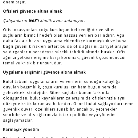
önem taşır.
Ofisleri güvence altına almak
Çalışanların
%68’i
kimlik avını anlamıyor.
Ofis lokasyonları çoğu kuruluşun bel kemiğidir ve siber
suçluların birincil hedefi olan hassas verileri barındırır. Ağa
daha fazla cihaz ve uygulama eklendikçe karmaşıklık ve buna
bağlı güvenlik riskleri artar; bu da ofis ağlarını, zafiyet arayan
saldırganların neredeyse sürekli tehdidi altında bırakır. Ofis
ağınızı yetkisiz erişime karşı korumak, güvenlik çözümünüzün
temel ve kritik bir unsurudur.
Uygulama erişimini güvence altına almak
Bulut tabanlı uygulamaların ve verilerin sunduğu kolaylığa
duyulan bağımlılık, çoğu kuruluş için hem bugün hem de
gelecekteki stratejidir. Siber suçlular bunun farkında
olduğundan, bulut kaynaklarınıza erişim de ofislerinizle aynı
düzeyde kritik korumayı hak eder. Genel bulut sağlayıcıları temel
güvenlik duvarı özellikleri sunabilir, ancak bu yetenekler
sınırlıdır ve ofis ağlarınızla tutarlı politika veya yönetim
sağlayamazlar.
Karmaşık yönetim